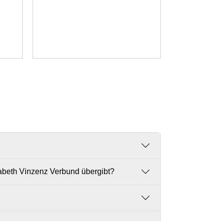
Die einze
setzen au
kreative
abeth Vinzenz Verbund übergibt?