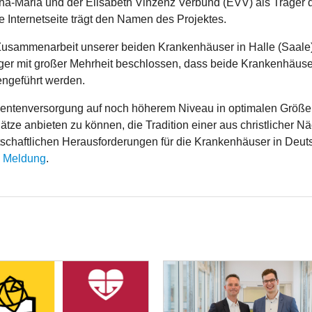
a-Maria und der Elisabeth Vinzenz Verbund (EVV) als Träger d
Internetseite trägt den Namen des Projektes.
 Zusammenarbeit unserer beiden Krankenhäuser in Halle (Saale) 
äger mit großer Mehrheit beschlossen, dass beide Krankenhäus
ngeführt werden.
Patientenversorgung auf noch höherem Niveau in optimalen Grö
lätze anbieten zu können, die Tradition einer aus christlicher 
tschaftlichen Herausforderungen für die Krankenhäuser in Deu
n Meldung
.