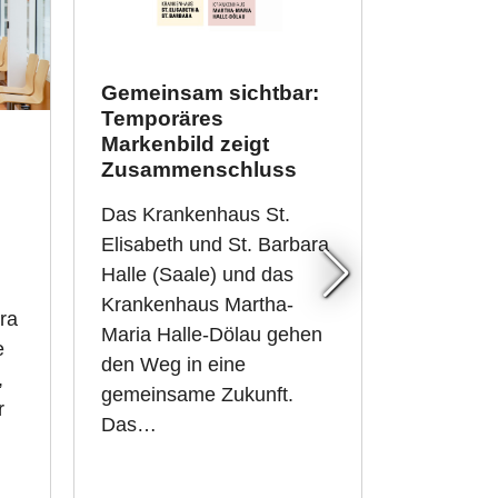
Gemeinsam sichtbar:
Temporäres
Markenbild zeigt
Humorvo
Zusammenschluss
Testimon
Kampagn
Das Krankenhaus St.
medizin
Elisabeth und St. Barbara
Leistun
Halle (Saale) und das
beider 
Krankenhaus Martha-
in den 
ra
Maria Halle-Dölau gehen
e
Seit 1. A
den Weg in eine
,
in Halles 
gemeinsame Zukunft.
r
medizini
Das…
Fachbere
Krankenhä